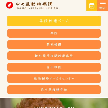
中の道動物病院
MENU
NAKANOMICHI ANIMAL HOSPITAL
各院診療ページ
本院
新札幌院
新札幌院夜間診療病院
苫小牧院
動物鍼灸リハビリセンター
再生医療研究所