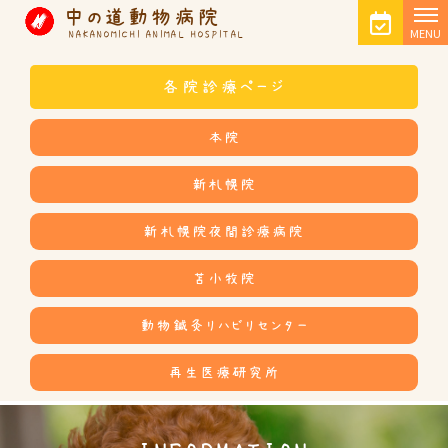
中の道動物病院
MENU
NAKANOMICHI ANIMAL HOSPITAL
各院診療ページ
本院
新札幌院
新札幌院夜間診療病院
苫小牧院
動物鍼灸リハビリセンター
再生医療研究所