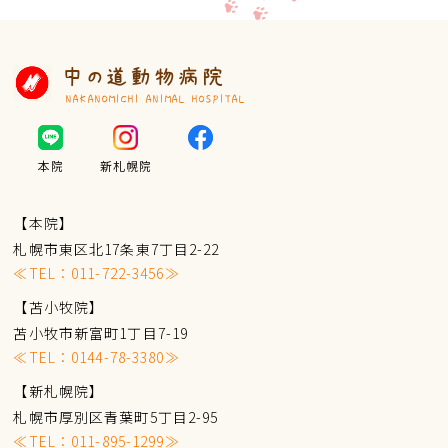
中の道動物病院
NAKANOMICHI ANIMAL HOSPITAL
本院
新札幌院
【本院】
札幌市東区北17条東7丁目2-22
≪TEL：
011-722-3456
≫
【苫小牧院】
苫小牧市新富町1丁目7-19
≪TEL：
0144-78-3380
≫
【新札幌院】
札幌市厚別区青葉町5丁目2-95
≪TEL：
011-895-1299
≫