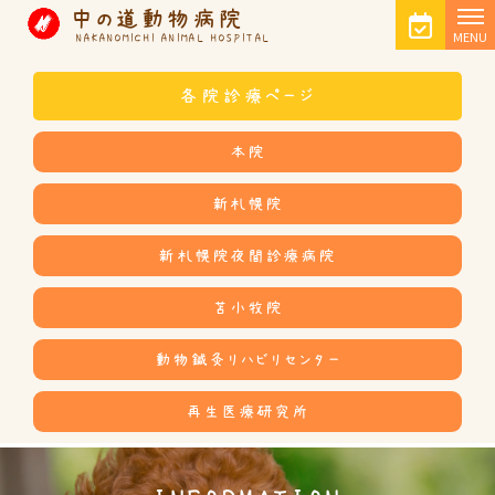
中の道動物病院
MENU
NAKANOMICHI ANIMAL HOSPITAL
各院診療ページ
本院
新札幌院
新札幌院夜間診療病院
苫小牧院
動物鍼灸リハビリセンター
再生医療研究所