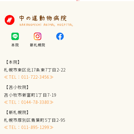
中の道動物病院
NAKANOMICHI ANIMAL HOSPITAL
本院
新札幌院
【本院】
札幌市東区北17条東7丁目2-22
≪TEL：
011-722-3456
≫
【苫小牧院】
苫小牧市新富町1丁目7-19
≪TEL：
0144-78-3380
≫
【新札幌院】
札幌市厚別区青葉町5丁目2-95
≪TEL：
011-895-1299
≫