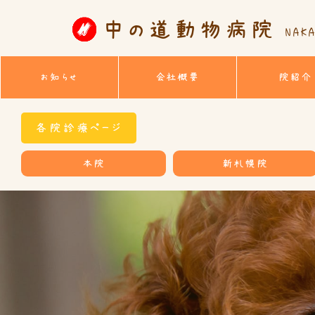
中の道動物病院
NAKA
お知らせ
会社概要
院紹介
各院診療ページ
本院
新札幌院