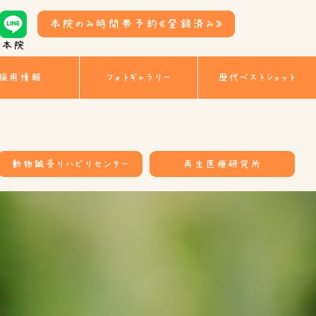
本院のみ時間帯予約
《登録済み》
本院
採用情報
フォトギャラリー
歴代ベストショット
動物鍼灸リハビリセンター
再生医療研究所