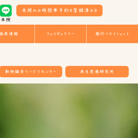
本院のみ時間帯予約
《登録済み》
本院
採用情報
フォトギャラリー
歴代ベストショット
動物鍼灸リハビリセンター
再生医療研究所