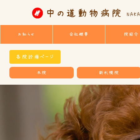
中の道動物病院
NAKA
お知らせ
会社概要
院紹介
各院診療ページ
本院
新札幌院