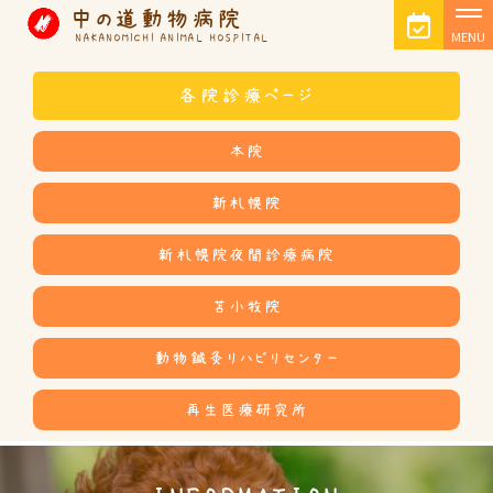
中の道動物病院
MENU
NAKANOMICHI ANIMAL HOSPITAL
各院診療ページ
本院
新札幌院
新札幌院夜間診療病院
苫小牧院
動物鍼灸リハビリセンター
再生医療研究所