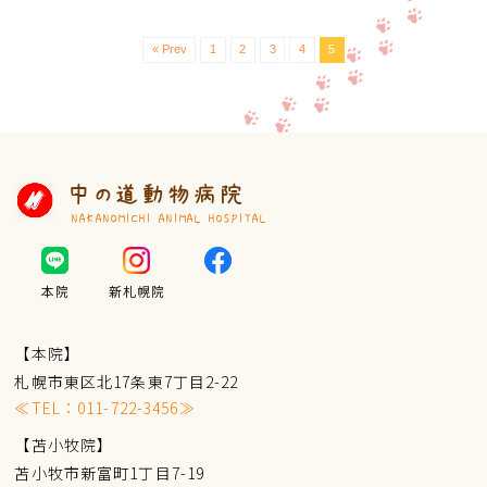
« Prev
1
2
3
4
5
中の道動物病院
NAKANOMICHI ANIMAL HOSPITAL
本院
新札幌院
【本院】
札幌市東区北17条東7丁目2-22
≪TEL：
011-722-3456
≫
【苫小牧院】
苫小牧市新富町1丁目7-19