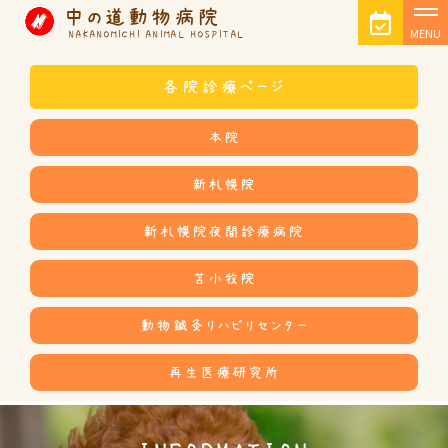
中の道動物病院
MENU
NAKANOMICHI ANIMAL HOSPITAL
各院診療ページ
本院
新札幌院
新札幌院夜間診療病院
苫小牧院
動物鍼灸リハビリセンター
再生医療研究所