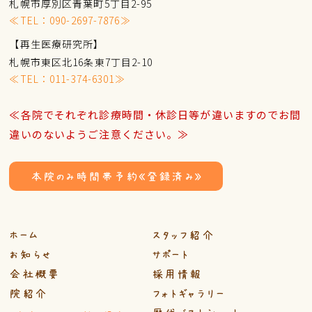
札幌市厚別区青葉町5丁目2-95
≪TEL：
090-2697-7876
≫
【再生医療研究所】
札幌市東区北16条東7丁目2-10
≪TEL：
011-374-6301
≫
≪各院でそれぞれ診療時間・休診日等が違いますのでお間
違いのないようご注意ください。≫
本院のみ時間帯予約《登録済み》
ホーム
スタッフ紹介
お知らせ
サポート
会社概要
採用情報
院紹介
フォトギャラリー