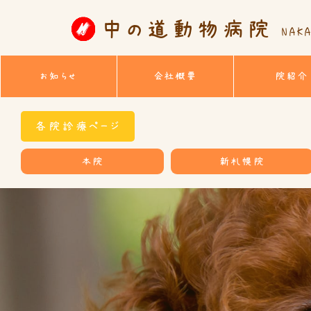
中の道動物病院
NAKA
お知らせ
会社概要
院紹介
各院診療ページ
本院
新札幌院