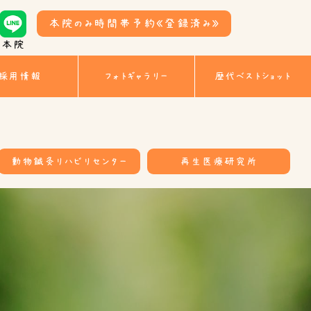
本院のみ時間帯予約
《登録済み》
本院
採用情報
フォトギャラリー
歴代ベストショット
動物鍼灸リハビリセンター
再生医療研究所