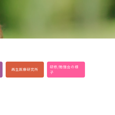
研修/勉強会の様
再生医療研究所
子