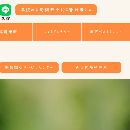
本院のみ時間帯予約
《登録済み》
本院
採用情報
フォトギャラリー
歴代ベストショット
動物鍼灸リハビリセンター
再生医療研究所