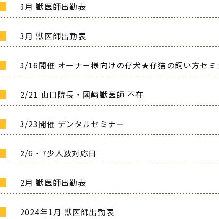
3月 獣医師出勤表
3月 獣医師出勤表
3/16開催 オーナー様向けの仔犬★仔猫の飼い方セミ
2/21 山口院長・國﨑獣医師 不在
3/23開催 デンタルセミナー
2/6・7少人数対応日
2月 獣医師出勤表
2024年1月 獣医師出勤表