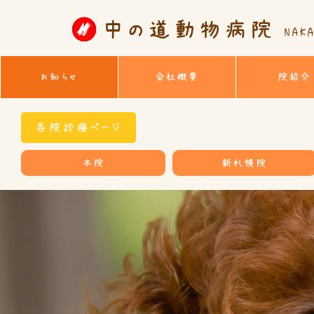
中の道動物病院
NAKA
お知らせ
会社概要
院紹介
各院診療ページ
本院
新札幌院