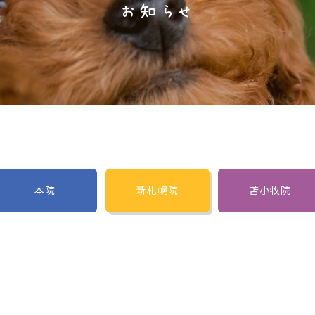
お知らせ
本院
新札幌院
苫小牧院