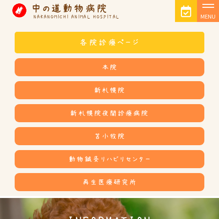
中の道動物病院
MENU
NAKANOMICHI ANIMAL HOSPITAL
各院診療ページ
本院
新札幌院
新札幌院夜間診療病院
苫小牧院
動物鍼灸リハビリセンター
再生医療研究所